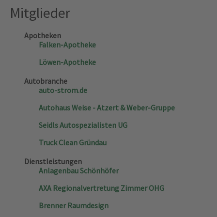
Mitglieder
powered by
Usercentrics Consent Management
Platform
&
eRecht24
Apotheken
Falken-Apotheke
Löwen-Apotheke
Autobranche
auto-strom.de
Autohaus Weise - Atzert & Weber-Gruppe
Seidls Autospezialisten UG
Truck Clean Gründau
Dienstleistungen
Anlagenbau Schönhöfer
AXA Regionalvertretung Zimmer OHG
Brenner Raumdesign