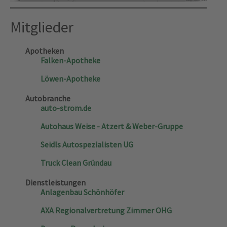
Akzeptieren
Mitglieder
powered by
Usercentrics Consent Management
Platform
&
eRecht24
Apotheken
Falken-Apotheke
Löwen-Apotheke
Autobranche
auto-strom.de
Autohaus Weise - Atzert & Weber-Gruppe
Seidls Autospezialisten UG
Truck Clean Gründau
Dienstleistungen
Anlagenbau Schönhöfer
AXA Regionalvertretung Zimmer OHG