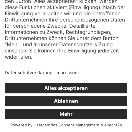
4. Durch ihre Mitgliedschaft und die damit
verbundene Anerkennung dieser Satzung
stimmen die Mitglieder weiter der
Veröffentlichung von Bildern und Namen in
Print- und Telemedien sowie elektronischen
Medien, insbesondere auf
www.gewerbeverein-gruendau.de
und
gruendauer.eu
, zu.
Vorstehende Satzung wurde von der
Mitgliederversammlung am 07.09.2021
beschlossen.