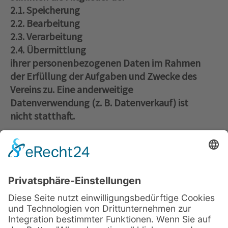
2.1. Speicherung
2.2. Bearbeitung
2.3. Verarbeitung
2.4. Übermittlung
ihrer personenbezogenen Daten im Rahmen
der Erfüllung der Aufgaben und Zwecke des
Vereins zu. Eine anderweitige
Datenverwendung (z. B. Datenverkauf) ist
nicht statthaft.
3.
Jedes Mitglied hat das Recht auf
3.1. Auskunft über seine gespeicherten Daten
3.2. Berichtigung seiner gespeicherten Daten
im Falle der Unrichtigkeit
3.3. Sperrung seiner Daten
3.4. Löschung seiner Daten