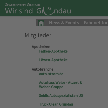
News & Events
Fahr net for
Mitglieder
Apotheken
Falken-Apotheke
Löwen-Apotheke
Autobranche
auto-strom.de
Autohaus Weise - Atzert &
Weber-Gruppe
Seidls Autospezialisten UG
Truck Clean Gründau