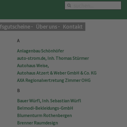
fsgutscheine
Über uns
Kontakt
A
Anlagenbau Schönhöfer
auto-strom.de, Inh. Thomas Stürmer
Autohaus Weise,
Autohaus Atzert & Weber GmbH & Co. KG
AXA Regionalvertretung Zimmer OHG
B
Bauer Würfl, Inh. Sebastian Würfl
Belmodi-Bekleidungs-GmbH
Blumenturm Rothenbergen
Brenner Raumdesign