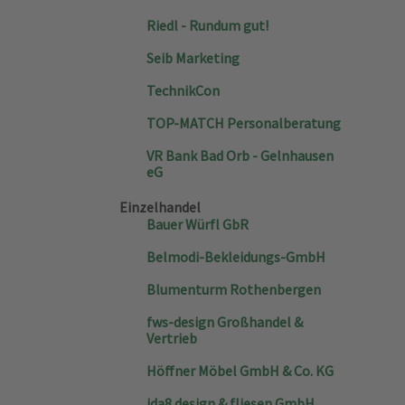
Riedl - Rundum gut!
Seib Marketing
TechnikCon
TOP-MATCH Personalberatung
VR Bank Bad Orb - Gelnhausen
eG
Einzelhandel
Bauer Würfl GbR
Belmodi-Bekleidungs-GmbH
Blumenturm Rothenbergen
fws-design Großhandel &
Vertrieb
Höffner Möbel GmbH & Co. KG
ida8 design & fliesen GmbH