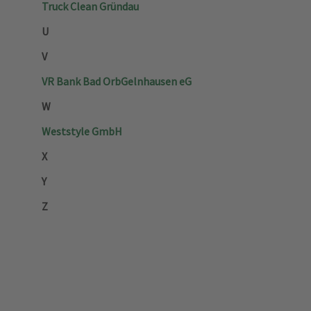
Truck Clean Gründau
U
V
VR Bank Bad Orb­Gelnhausen eG
W
Weststyle GmbH
X
Y
Z