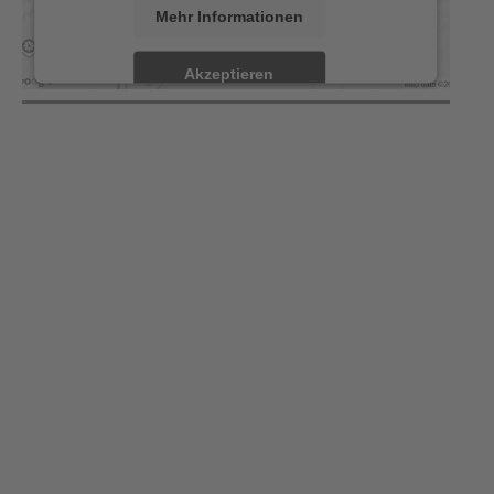
Mehr Informationen
Akzeptieren
powered by
Usercentrics Consent Management
Platform
&
eRecht24