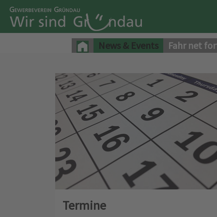
News & Events
Fahr net for
Termine