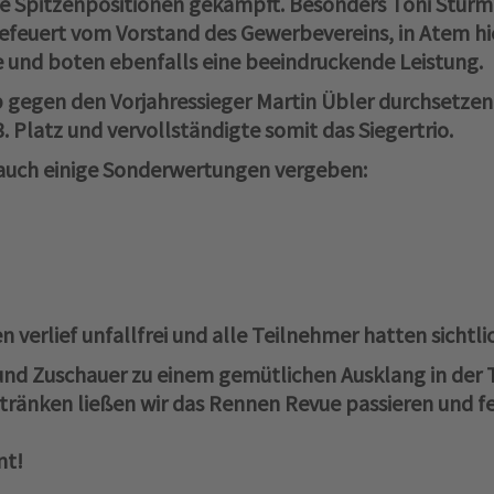
e Spitzenpositionen gekämpft. Besonders Toni Stürmer
efeuert vom Vorstand des Gewerbevereins, in Atem hie
 und boten ebenfalls eine beeindruckende Leistung.
 gegen den Vorjahressieger Martin Übler durchsetzen
. Platz und vervollständigte somit das Siegertrio.
uch einige Sonderwertungen vergeben:
verlief unfallfrei und alle Teilnehmer hatten sichtli
und Zuschauer zu einem gemütlichen Ausklang in der 
tränken ließen wir das Rennen Revue passieren und fei
nt!